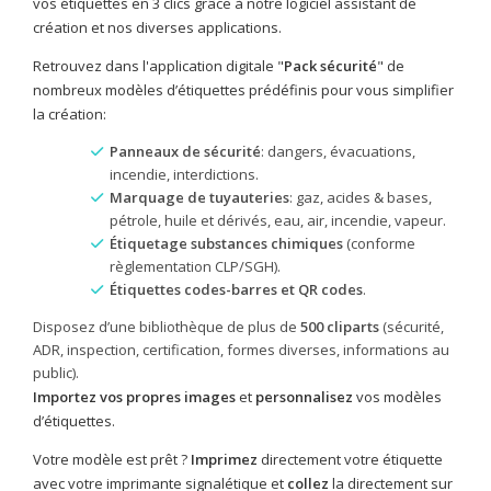
vos étiquettes en 3 clics
grâce à notre logiciel assistant de
création et
nos diverses applications.
Retrouvez dans l'application digitale "
Pack sécurité
" de
nombreux modèles d’étiquettes prédéfinis pour vous simplifier
la création:
Panneaux de sécurité
: dangers, évacuations,
incendie, interdictions.
Marquage de tuyauteries
: gaz, acides & bases,
pétrole, huile et dérivés, eau, air, incendie, vapeur.
Étiquetage
substances chimiques
(conforme
règlementation CLP/SGH).
Étiquettes
codes-barres et QR codes
.
Disposez d’une bibliothèque de plus de
500 cliparts
(sécurité,
ADR, inspection, certification, formes diverses, informations au
public).
Importez vos propres images
et
personnalisez
vos modèles
d’étiquettes.
Votre modèle est prêt ?
Imprimez
directement votre étiquette
avec votre imprimante signalétique et
collez
la directement sur