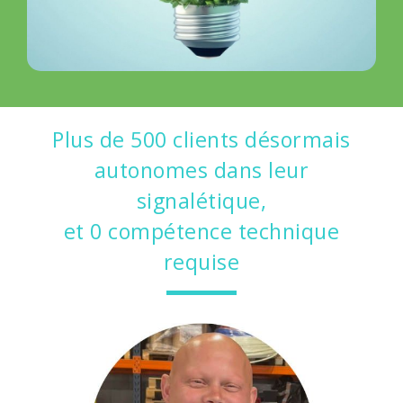
Plus de 500 clients désormais
autonomes dans leur
signalétique,
et 0 compétence technique
requise